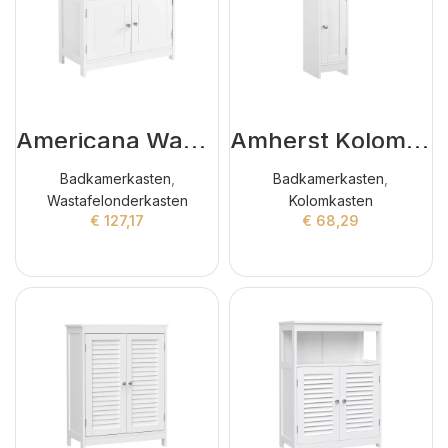
Americana Wastafelonderkasten Wit
Amherst Kolomkasten Wit
Badkamerkasten
,
Badkamerkasten
,
Wastafelonderkasten
Kolomkasten
€
127,17
€
68,29
ADD TO CART
ADD TO CART