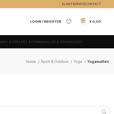
KLANTSERVICE
CONTACT
0
LOGIN / REGISTER
€
0,00
BBY & SPEL
PET ROOM
MAKE-UP & ORGANIZERS
Home
Sport & Outdoor
Yoga
Yogamatten