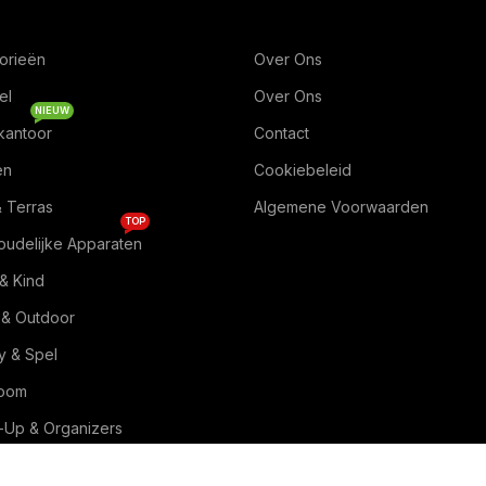
orieën
Over Ons
el
Over Ons
NIEUW
kantoor
Contact
en
Cookiebeleid
& Terras
Algemene Voorwaarden
TOP
oudelijke Apparaten
& Kind
 & Outdoor
 & Spel
Room
Up & Organizers