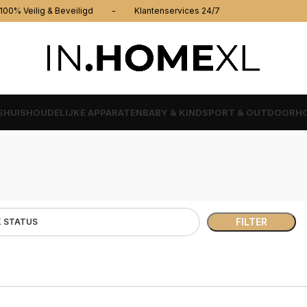
% Veilig & Beveiligd - Klantenservices 24/7
S
HUISHOUDELIJKE APPARATEN
BABY & KIND
SPORT & OUTDOOR
HO
FILTER
 STATUS