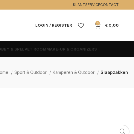
KLANTSERVICE
CONTACT
0
LOGIN / REGISTER
€
0,00
BBY & SPEL
PET ROOM
MAKE-UP & ORGANIZERS
ome
Sport & Outdoor
Kamperen & Outdoor
Slaapzakken