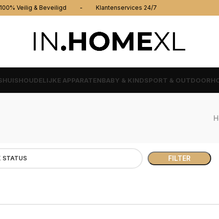
% Veilig & Beveiligd - Klantenservices 24/7
S
HUISHOUDELIJKE APPARATEN
BABY & KIND
SPORT & OUTDOOR
HO
H
FILTER
 STATUS