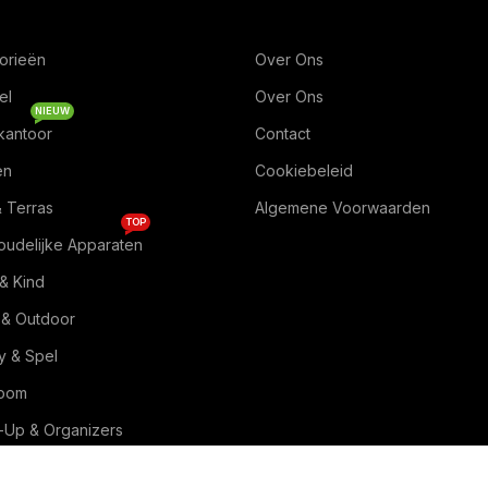
orieën
Over Ons
el
Over Ons
NIEUW
kantoor
Contact
en
Cookiebeleid
& Terras
Algemene Voorwaarden
TOP
oudelijke Apparaten
& Kind
 & Outdoor
 & Spel
Room
Up & Organizers