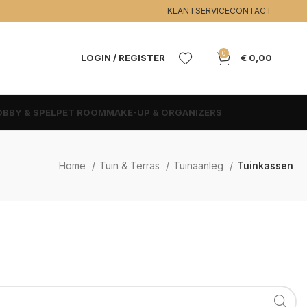
KLANTSERVICE
CONTACT
0
LOGIN / REGISTER
€
0,00
BBY & SPEL
PET ROOM
MAKE-UP & ORGANIZERS
Home
Tuin & Terras
Tuinaanleg
Tuinkassen