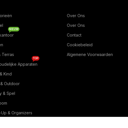
orieën
Over Ons
el
Over Ons
NIEUW
kantoor
Contact
en
Cookiebeleid
& Terras
Algemene Voorwaarden
TOP
oudelijke Apparaten
& Kind
 & Outdoor
 & Spel
Room
Up & Organizers