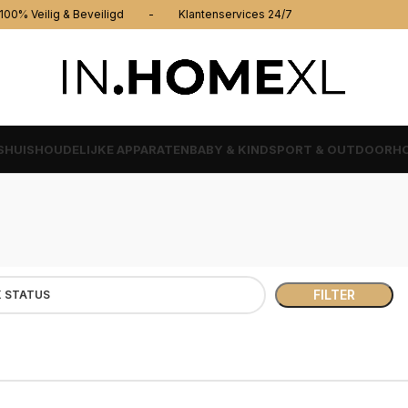
% Veilig & Beveiligd - Klantenservices 24/7
S
HUISHOUDELIJKE APPARATEN
BABY & KIND
SPORT & OUTDOOR
HO
FILTER
 STATUS