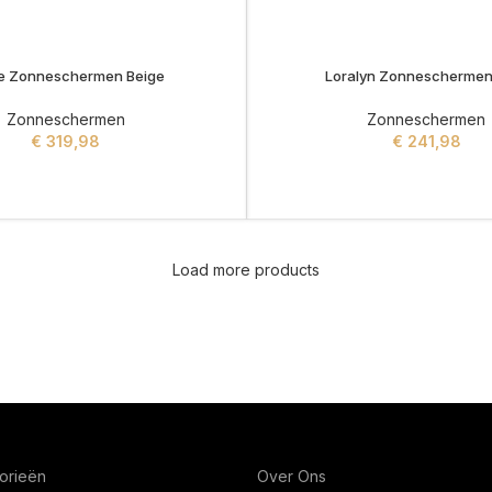
e Zonneschermen Beige
Loralyn Zonneschermen 
Zonneschermen
Zonneschermen
€
319,98
€
241,98
ADD TO CART
ADD TO CART
Load more products
orieën
Over Ons