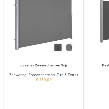
Loreenes Zonneschermen Grijs
Fies
Zonwering
,
Zonneschermen
,
Tuin & Terras
€
259,99
ADD TO CART