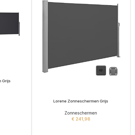
Grijs
Lorene Zonneschermen Grijs
Zonneschermen
€
241,98
ADD TO CART