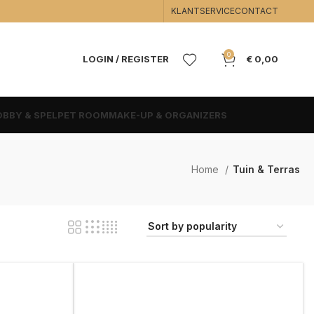
KLANTSERVICE
CONTACT
0
LOGIN / REGISTER
€
0,00
BBY & SPEL
PET ROOM
MAKE-UP & ORGANIZERS
Home
Tuin & Terras