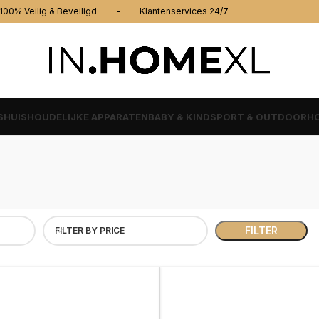
% Veilig & Beveiligd - Klantenservices 24/7
S
HUISHOUDELIJKE APPARATEN
BABY & KIND
SPORT & OUTDOOR
HO
FILTER
FILTER BY PRICE