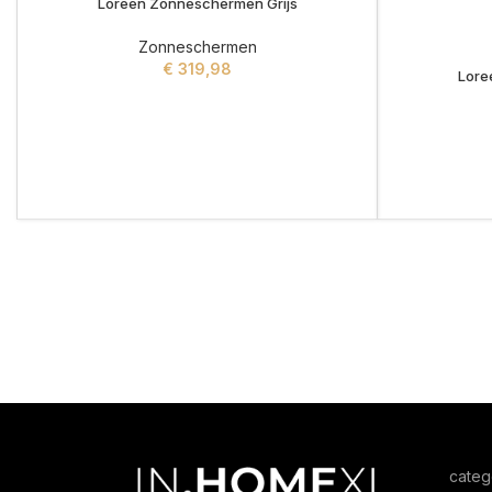
Loreen Zonneschermen Grijs
Zonneschermen
€
319,98
Lore
ADD TO CART
categ