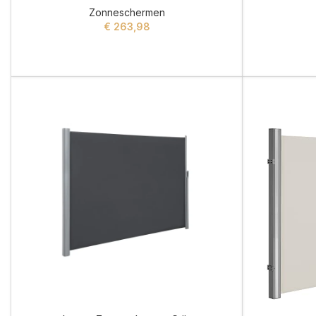
Zonneschermen
€
263,98
ADD TO CART