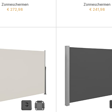
Zonneschermen
Zonneschermen
€
272,98
€
241,98
ADD TO CART
ADD TO CART