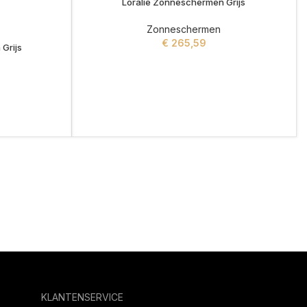
Loralie Zonneschermen Grijs
Zonneschermen
€
265,59
Grijs
ADD TO CART
KLANTENSERVICE