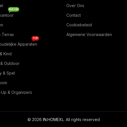
el
Over Ons
NIEUW
kantoor
Contact
en
Cookiebeleid
& Terras
Algemene Voorwaarden
TOP
oudelijke Apparaten
& Kind
 & Outdoor
 & Spel
Room
Up & Organizers
© 2026
IN.HOMEXL
. All rights reserved