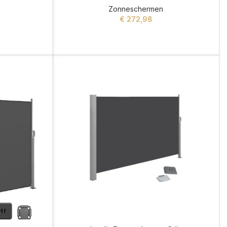
Zonneschermen
€
272,98
ADD TO CART