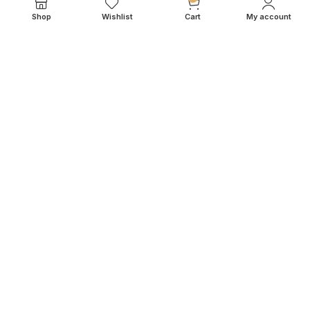
Contact
Shop
Wishlist
Cart
My account
Cookiebeleid
Algemene Voorwaarden
KLANTENSERVICE
Mijn Account
Veelgestelde vragen
Betaalmogelijkheden
Retourneren & Levertijd
Garantie
© 2026
IN.HOMEXL
. All rights reserved
octoyazilim.com