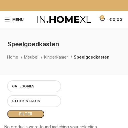
0
MENU
€
0,00
Speelgoedkasten
Home
Meubel
Kinderkamer
Speelgoedkasten
CATEGORIES
STOCK STATUS
FILTER
No products were found matching your selection.