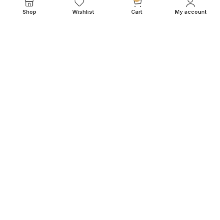
Contact
Shop
Wishlist
Cart
My account
Cookiebeleid
Algemene Voorwaarden
KLANTENSERVICE
Mijn Account
Veelgestelde vragen
Betaalmogelijkheden
Retourneren & Levertijd
Garantie
© 2026
IN.HOMEXL
. All rights reserved
octoyazilim.com