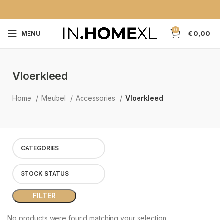
0
MENU
€
0,00
Vloerkleed
Home
Meubel
Accessories
Vloerkleed
CATEGORIES
STOCK STATUS
FILTER
No products were found matching your selection.