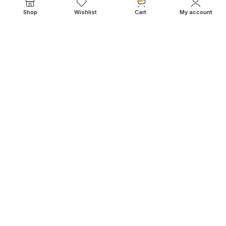
Contact
Shop
Wishlist
Cart
My account
Cookiebeleid
Algemene Voorwaarden
KLANTENSERVICE
Mijn Account
Veelgestelde vragen
Betaalmogelijkheden
Retourneren & Levertijd
Garantie
© 2026
IN.HOMEXL
. All rights reserved
octoyazilim.com