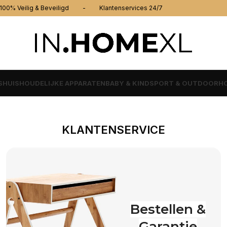
% Veilig & Beveiligd - Klantenservices 24/7
S
HUISHOUDELIJKE APPARATEN
BABY & KIND
SPORT & OUTDOOR
HO
KLANTENSERVICE
Bestellen &
Garantie