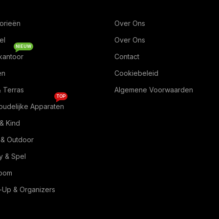
orieën
Over Ons
el
Over Ons
NIEUW
kantoor
Contact
en
Cookiebeleid
& Terras
Algemene Voorwaarden
TOP
oudelijke Apparaten
& Kind
 & Outdoor
 & Spel
Room
Up & Organizers