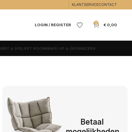
KLANTSERVICE
CONTACT
0
LOGIN / REGISTER
€
0,00
BBY & SPEL
PET ROOM
MAKE-UP & ORGANIZERS
Betaal
mogelijkheden