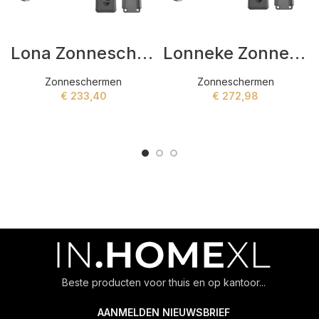
Lona Zonneschermen Grijs
Lonneke Zonneschermen Beige
Zonneschermen
Zonneschermen
€
233,40
€
272,98
ADD TO CART
ADD TO CART
Beste producten voor thuis en op kantoor...
AANMELDEN NIEUWSBRIEF