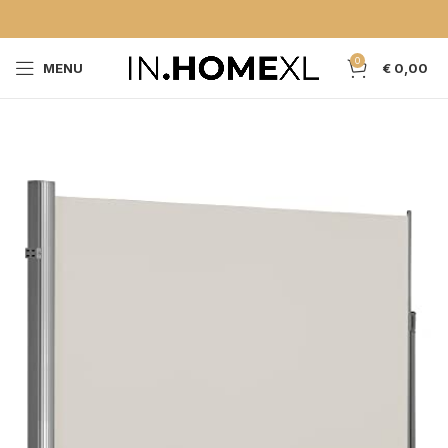
0
MENU
€
0,00