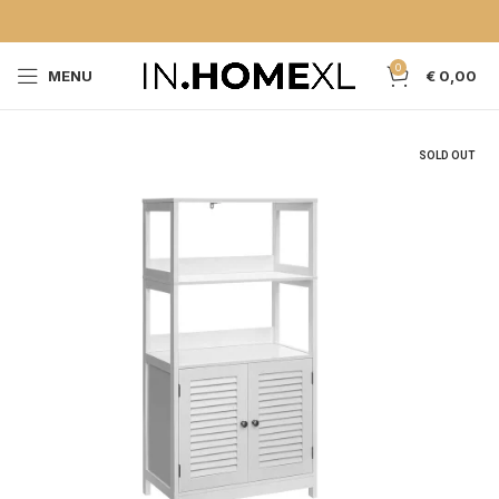
0
MENU
€
0,00
SOLD OUT