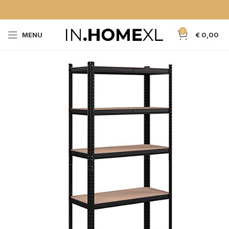
0
MENU
€
0,00