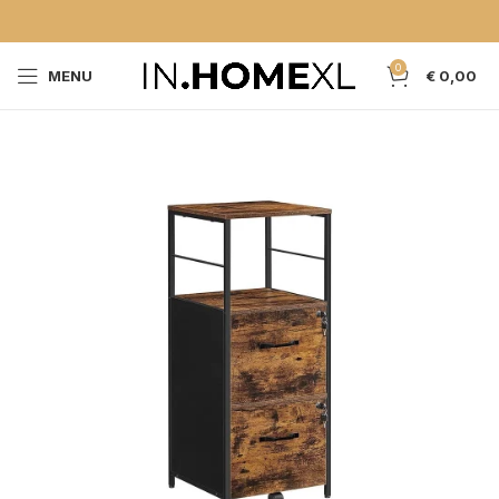
0
MENU
€
0,00