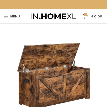
0
MENU
€
0,00