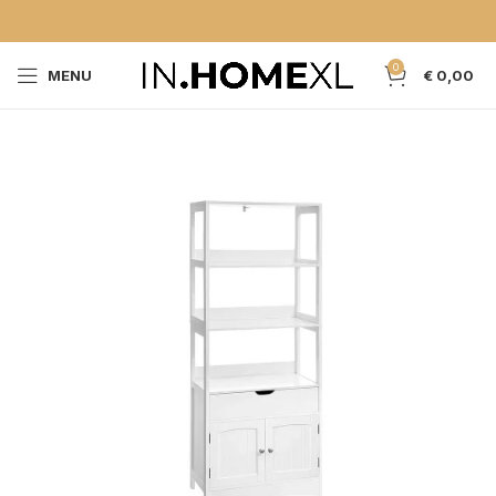
0
MENU
€
0,00