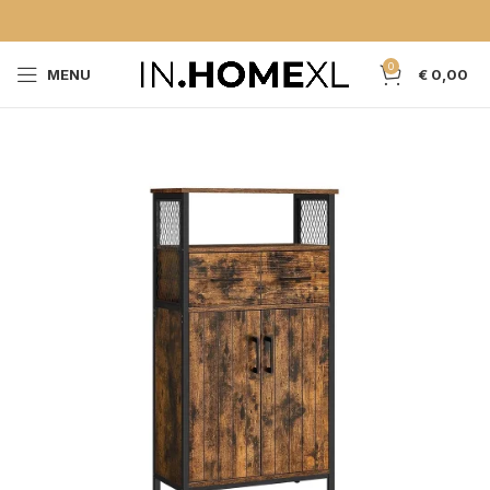
0
MENU
€
0,00