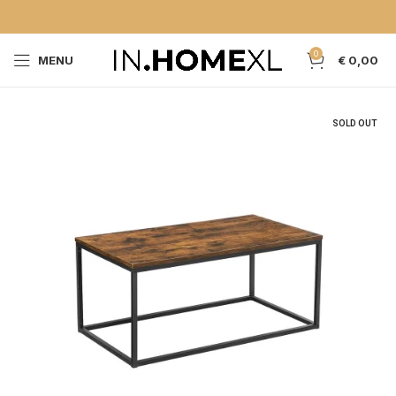
0
MENU
€
0,00
SOLD OUT