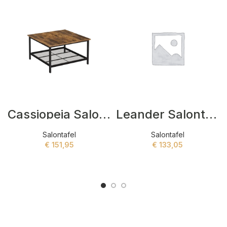
Cassiopeia Salontafel Bruin
Leander Salontafel White marble look, black frame
Salontafel
Salontafel
€
151,95
€
133,05
ADD TO CART
ADD TO CART