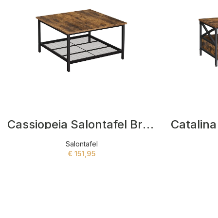
Cassiopeia Salontafel Bruin
Salontafel
€
151,95
ADD TO CART