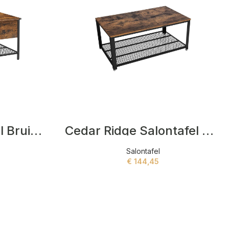
Cavalier Salontafel Bruin,Zwart
Cedar Ridge Salontafel Bruin
Salontafel
€
144,45
ADD TO CART