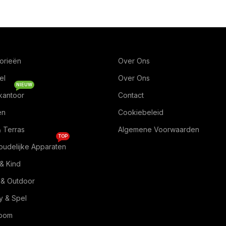
orieën
Over Ons
el
Over Ons
NIEUW
kantoor
Contact
en
Cookiebeleid
& Terras
Algemene Voorwaarden
TOP
oudelijke Apparaten
& Kind
 & Outdoor
 & Spel
Room