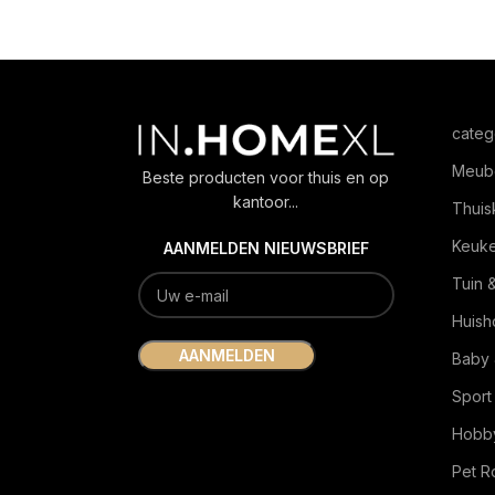
categ
Meub
Beste producten voor thuis en op
kantoor...
Thuis
Keuk
AANMELDEN NIEUWSBRIEF
Tuin 
Huish
Baby 
Sport
Hobby
Pet 