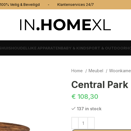
% Veilig & Beveiligd - Klantenservices 24/7
S
HUISHOUDELIJKE APPARATEN
BABY & KIND
SPORT & OUTDOOR
HO
Home
Meubel
Woonkame
Central Park 
€
108,30
137 in stock