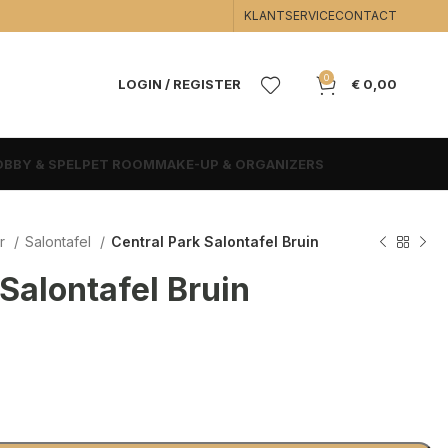
KLANTSERVICE
CONTACT
0
LOGIN / REGISTER
€
0,00
BBY & SPEL
PET ROOM
MAKE-UP & ORGANIZERS
r
Salontafel
Central Park Salontafel Bruin
Salontafel Bruin