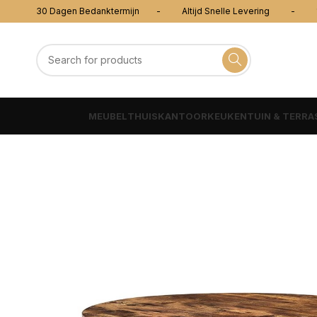
30 Dagen Bedanktermijn - Altijd Snelle Levering - 100
MEUBEL
THUISKANTOOR
KEUKEN
TUIN & TERRA