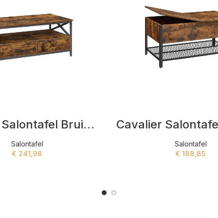
Catalina Salontafel Bruin,Zwart
Salontafel
Salontafel
€
241,98
€
188,85
ADD TO CART
ADD TO CART