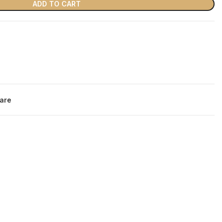
ADD TO CART
are