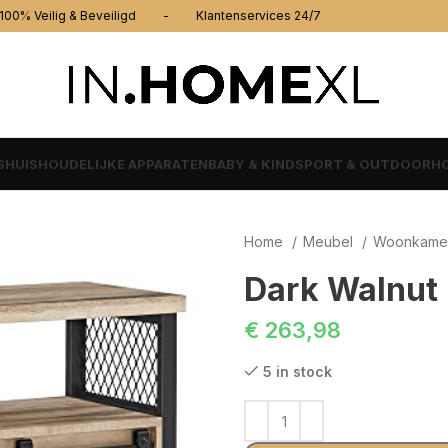
% Veilig & Beveiligd - Klantenservices 24/7
S
HUISHOUDELIJKE APPARATEN
BABY & KIND
SPORT & OUTDOOR
HO
Home
Meubel
Woonkame
Dark Walnut 
€
263,98
5 in stock