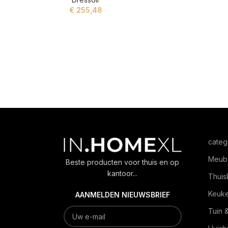
€
255,48
ADD TO CART
categ
Meub
Beste producten voor thuis en op
kantoor...
Thuis
Keuk
AANMELDEN NIEUWSBRIEF
Tuin 