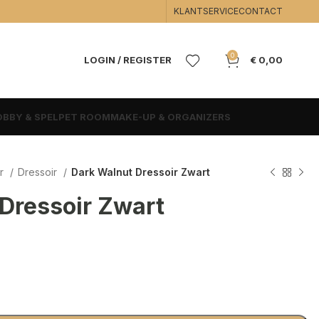
KLANTSERVICE
CONTACT
0
LOGIN / REGISTER
€
0,00
BBY & SPEL
PET ROOM
MAKE-UP & ORGANIZERS
r
Dressoir
Dark Walnut Dressoir Zwart
Dressoir Zwart