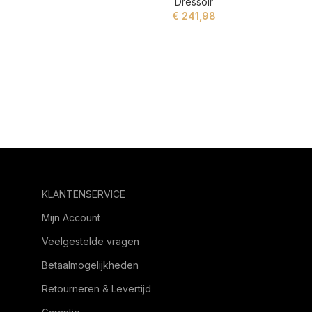
Dressoir
€
241,98
ADD TO CART
KLANTENSERVICE
Mijn Account
Veelgestelde vragen
Betaalmogelijkheden
Retourneren & Levertijd