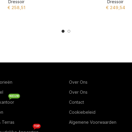
Dressoir
Dressoir
€
258,51
€
249,54
ADD TO CART
ADD TO CART
orieën
Over Ons
el
Over Ons
NIEUW
kantoor
Contact
en
Cookiebeleid
& Terras
Algemene Voorwaarden
TOP