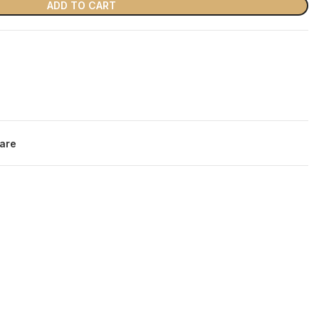
ADD TO CART
are