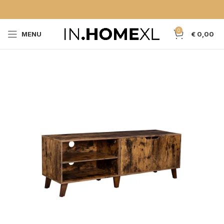
0
MENU
€
0,00