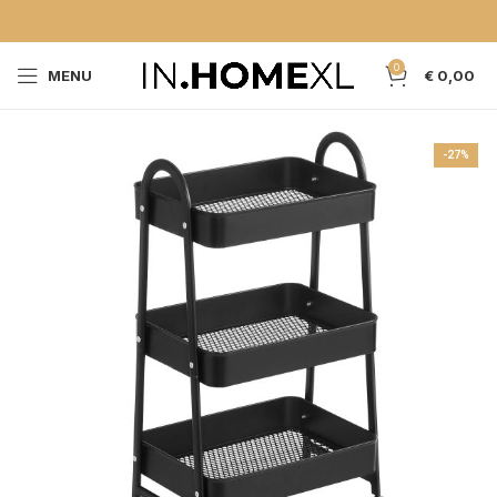
0
MENU
€
0,00
-27%