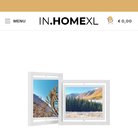
0
MENU
€
0,00