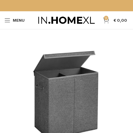
0
MENU
€
0,00