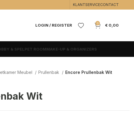
KLANTSERVICE
CONTACT
0
LOGIN / REGISTER
€
0,00
BBY & SPEL
PET ROOM
MAKE-UP & ORGANIZERS
Eetkamer Meubel
Prullenbak
Encore Prullenbak Wit
enbak Wit