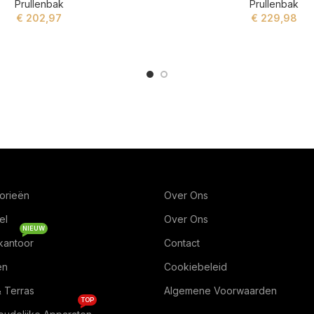
Prullenbak
Prullenbak
€
202,97
€
229,98
ADD TO CART
ADD TO CART
orieën
Over Ons
el
Over Ons
NIEUW
kantoor
Contact
en
Cookiebeleid
& Terras
Algemene Voorwaarden
TOP