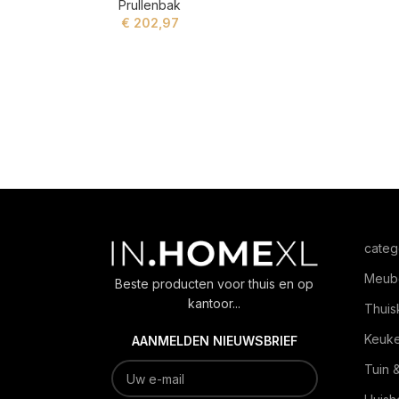
Prullenbak
€
202,97
ADD TO CART
categ
Meub
Beste producten voor thuis en op
kantoor...
Thuis
Keuk
AANMELDEN NIEUWSBRIEF
Tuin 