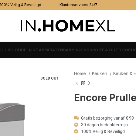
% Veilig & Beveiligd - Klantenservices 24/7
S
HUISHOUDELIJKE APPARATEN
BABY & KIND
SPORT & OUTDOOR
HO
Home
Keuken
Keuken & 
SOLD OUT
Encore Prull
Gratis bezorging vanaf € 99
30 dagen bedenktermijn
100% Veilig & Beveiligd