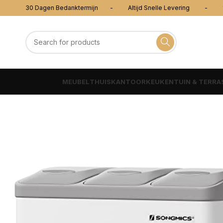
30 Dagen Bedanktermijn - Altijd Snelle Levering - 100
MEUBEL
THUISKANTOOR
KEUKEN
TUIN & TERRA