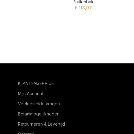
Prullenbak
€
113,97
ADD TO CART
KLANTENSERVICE
Mijn Account
Veelgestelde vragen
Betaalmogelijkheden
Retourneren & Levertijd