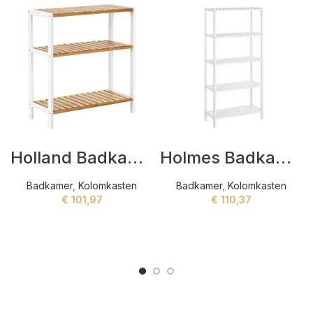
Holland Badkamerreken Wit,Beige
Holmes Badkamerreken Wit
Badkamer
,
Kolomkasten
Badkamer
,
Kolomkasten
€
101,97
€
110,37
ADD TO CART
ADD TO CART