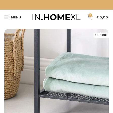
0
MENU
€
0,00
SOLD OUT