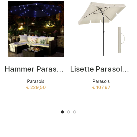
Hammer Parasols Blauw
Lisette Parasols Beige
Parasols
Parasols
€
229,50
€
107,97
ADD TO CART
ADD TO CART