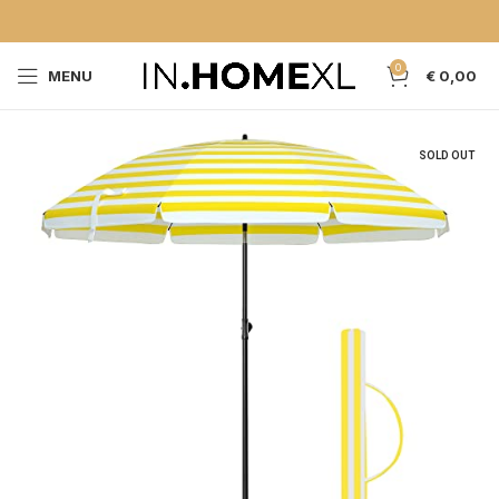
0
MENU
€
0,00
SOLD OUT