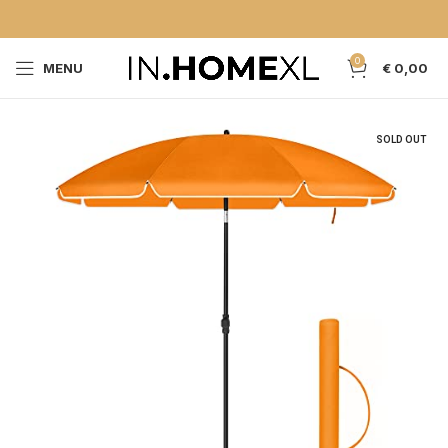
0
MENU
€
0,00
SOLD OUT