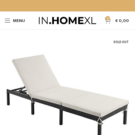
0
MENU
€
0,00
SOLD OUT