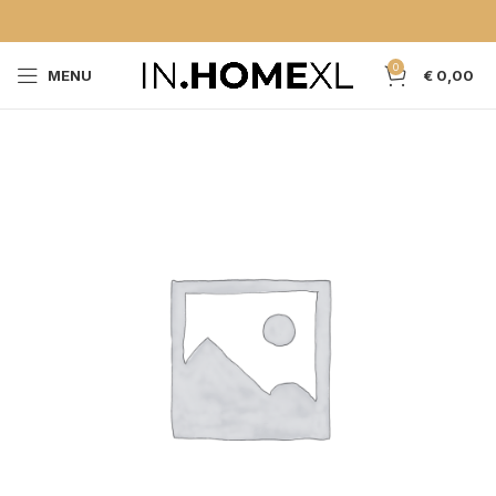
0
MENU
€
0,00