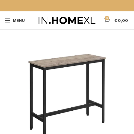
0
MENU
€
0,00