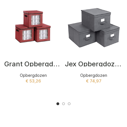
Grant Opbergdozen Rood
Jex Opbergdozen Grijs
Opbergdozen
Opbergdozen
€
53,26
€
74,97
ADD TO CART
ADD TO CART