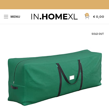
0
MENU
€
0,00
SOLD OUT