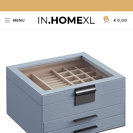
0
MENU
€
0,00