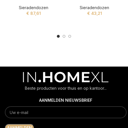
Sieradendozen
Sieradendozen
€
87,61
€
43,21
ADD TO CART
ADD TO CART
Beste producten voor thuis en op kantoor...
AANMELDEN NIEUWSBRIEF