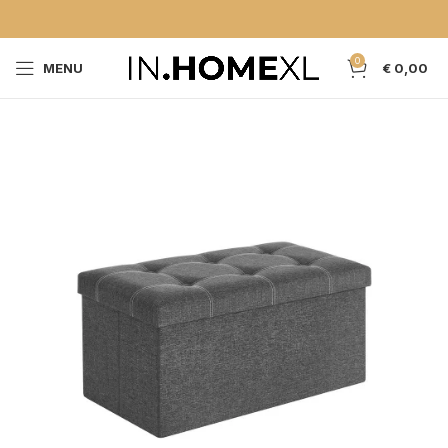
0
MENU
€
0,00