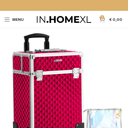
0
MENU
€
0,00