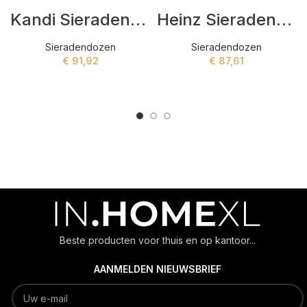
Kandi Sieradendozen Zwart
Heinz Sieradendozen Grijs
Sieradendozen
Sieradendozen
€
91,92
€
87,61
ADD TO CART
ADD TO CART
Beste producten voor thuis en op kantoor...
AANMELDEN NIEUWSBRIEF