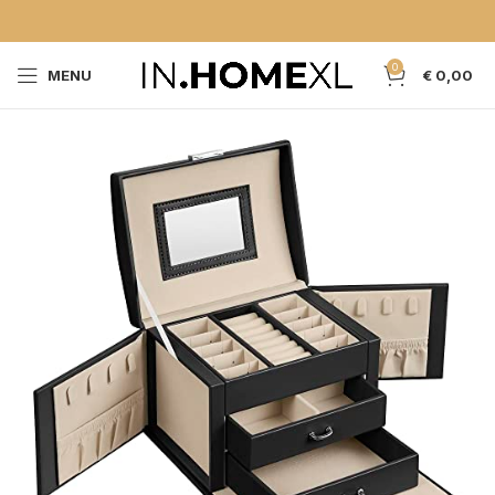
0
MENU
€
0,00