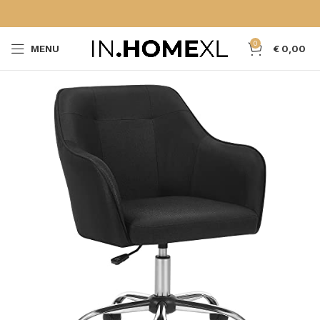
0
MENU
€
0,00