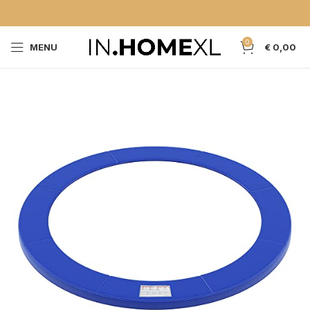
0
MENU
€
0,00