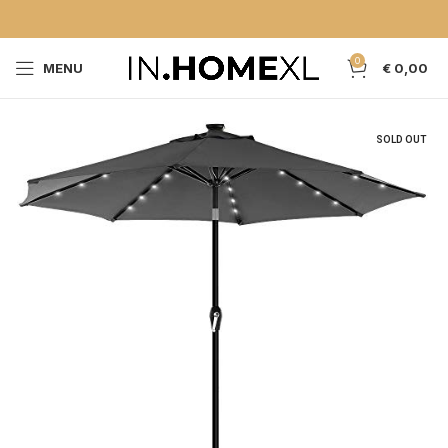
0
MENU
€
0,00
SOLD OUT