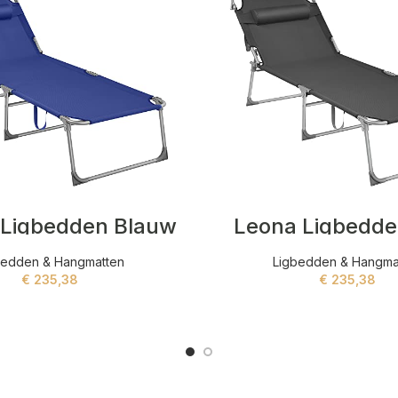
 Ligbedden Blauw
Leona Ligbedden
bedden & Hangmatten
Ligbedden & Hangma
€
235,38
€
235,38
ADD TO CART
ADD TO CART