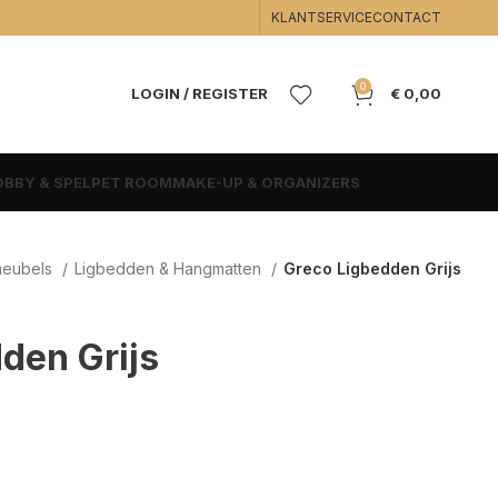
KLANTSERVICE
CONTACT
0
LOGIN / REGISTER
€
0,00
BBY & SPEL
PET ROOM
MAKE-UP & ORGANIZERS
meubels
Ligbedden & Hangmatten
Greco Ligbedden Grijs
den Grijs