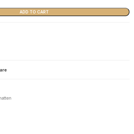
ADD TO CART
are
atten