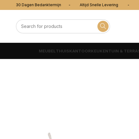
30 Dagen Bedanktermijn - Altijd Snelle Levering - 100
MEUBEL
THUISKANTOOR
KEUKEN
TUIN & TERRA