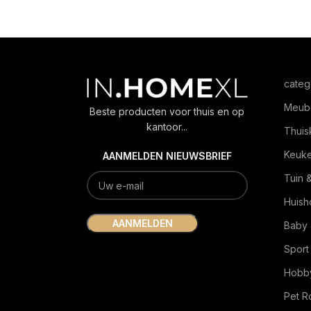
categ
Meub
Beste producten voor thuis en op
kantoor...
Thuis
Keuk
AANMELDEN NIEUWSBRIEF
Tuin 
Huish
Baby 
Sport
Hobby
Pet 