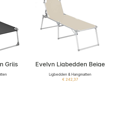
 Grijs
Evelyn Ligbedden Beige
tten
Ligbedden & Hangmatten
€
242,37
ADD TO CART