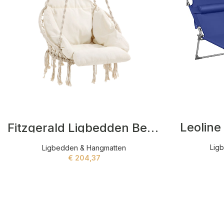
Leoline
Fitzgerald Ligbedden Beige
Lig
Ligbedden & Hangmatten
€
204,37
ADD TO CART