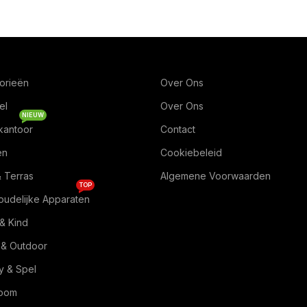
orieën
Over Ons
el
Over Ons
NIEUW
kantoor
Contact
en
Cookiebeleid
& Terras
Algemene Voorwaarden
TOP
oudelijke Apparaten
& Kind
 & Outdoor
 & Spel
Room