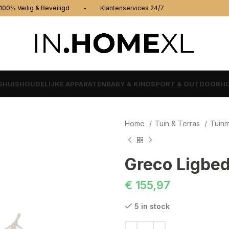
% Veilig & Beveiligd - Klantenservices 24/7
S
HUISHOUDELIJKE APPARATEN
BABY & KIND
SPORT & OUTDOOR
HO
Home
Tuin & Terras
Tuin
Greco Ligbed
€
155,97
5 in stock