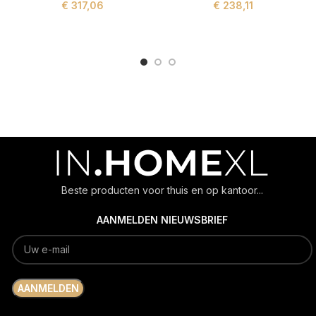
€
317,06
€
238,11
ADD TO CART
ADD TO CART
Beste producten voor thuis en op kantoor...
AANMELDEN NIEUWSBRIEF