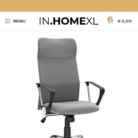
0
MENU
€
0,00