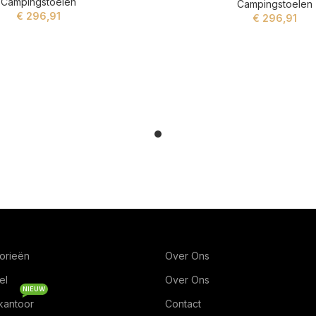
Campingstoelen
Campingstoelen
€
296,91
€
296,91
ADD TO CART
ADD TO CART
orieën
Over Ons
el
Over Ons
NIEUW
kantoor
Contact