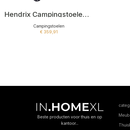
Hendrix Campingstoelen Zwart,Rood
Campingstoelen
€
359,91
ADD TO CART
categ
Meub
Beste producten voor thuis en op
kantoor...
Thuis