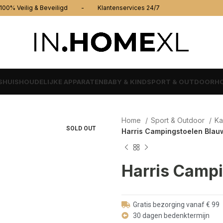
% Veilig & Beveiligd - Klantenservices 24/7
S
HUISHOUDELIJKE APPARATEN
BABY & KIND
SPORT & OUTDOOR
HO
Home
Sport & Outdoor
Ka
SOLD OUT
Harris Campingstoelen Blau
Harris Campi
Gratis bezorging vanaf € 99
30 dagen bedenktermijn