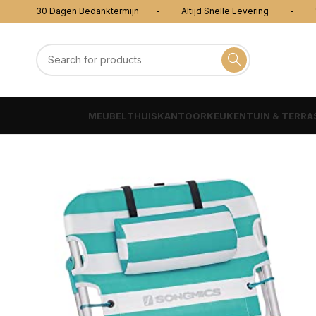
30 Dagen Bedanktermijn - Altijd Snelle Levering - 100
MEUBEL
THUISKANTOOR
KEUKEN
TUIN & TERRA