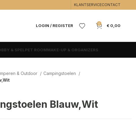
KLANTSERVICE
CONTACT
0
LOGIN / REGISTER
€
0,00
BBY & SPEL
PET ROOM
MAKE-UP & ORGANIZERS
mperen & Outdoor
Campingstoelen
w,Wit
ngstoelen Blauw,Wit