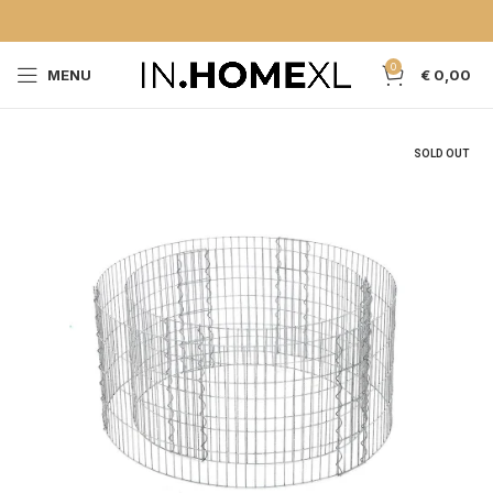
0
MENU
€
0,00
SOLD OUT