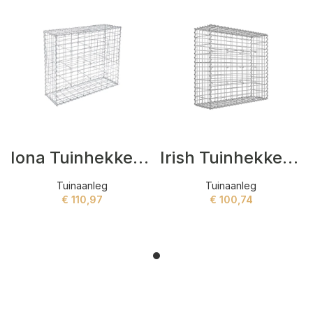
Iona Tuinhekken Zilver
Irish Tuinhekken Zilver
Tuinaanleg
Tuinaanleg
€
110,97
€
100,74
ADD TO CART
ADD TO CART