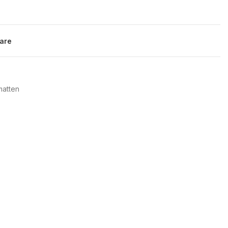
are
atten