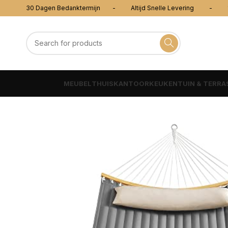
30 Dagen Bedanktermijn - Altijd Snelle Levering - 100
MEUBEL
THUISKANTOOR
KEUKEN
TUIN & TERRA