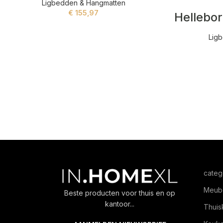
Ligbedden & Hangmatten
€
155,97
ADD TO CART
Lig
categ
Meub
Beste producten voor thuis en op
kantoor...
Thuis