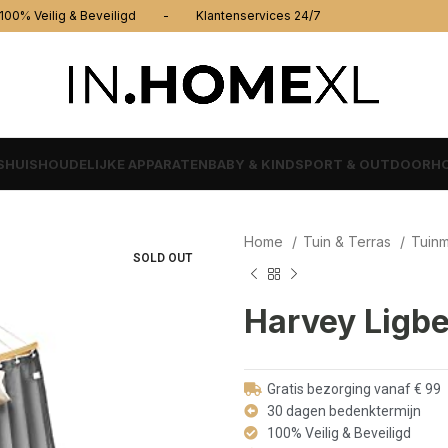
% Veilig & Beveiligd - Klantenservices 24/7
S
HUISHOUDELIJKE APPARATEN
BABY & KIND
SPORT & OUTDOOR
HO
Home
Tuin & Terras
Tuin
SOLD OUT
Harvey Ligbe
Gratis bezorging vanaf € 99
30 dagen bedenktermijn
100% Veilig & Beveiligd