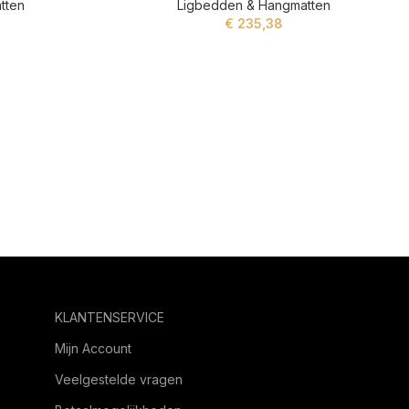
tten
Ligbedden & Hangmatten
€
235,38
ADD TO CART
KLANTENSERVICE
Mijn Account
Veelgestelde vragen