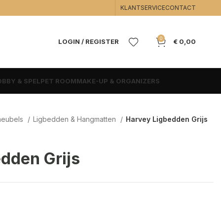
KLANTSERVICE
CONTACT
0
LOGIN / REGISTER
€
0,00
BBY & SPEL
PET ROOM
MAKE-UP & ORGANIZERS
meubels
Ligbedden & Hangmatten
Harvey Ligbedden Grijs
dden Grijs