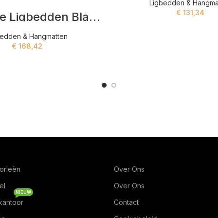
Ligbedden & Hangma
€
131,34
Hellebore Ligbedden Blauw
ADD TO CART
bedden & Hangmatten
€
168,42
ADD TO CART
orieën
Over Ons
el
Over Ons
NIEUW
kantoor
Contact