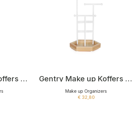
Kaden Make up Koffers Zwart
Gentry Make up Koffers Beige,Wit
rs
Make up Organizers
€
32,80
ADD TO CART