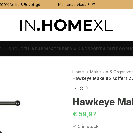
% Veilig & Beveiligd - Klantenservices 24/7
S
HUISHOUDELIJKE APPARATEN
BABY & KIND
SPORT & OUTDOOR
HO
Home
Make-Up & Organize
Hawkeye Make up Koffers Zw
Hawkeye Mak
€
59,97
5 in stock