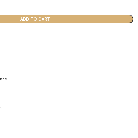
ADD TO CART
are
s