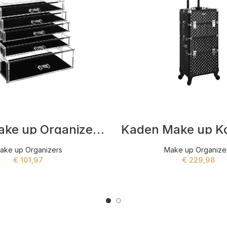
Hines Make up Organizers Grijs
ake up Organizers
Make up Organize
€
101,97
€
229,98
ADD TO CART
ADD TO CART