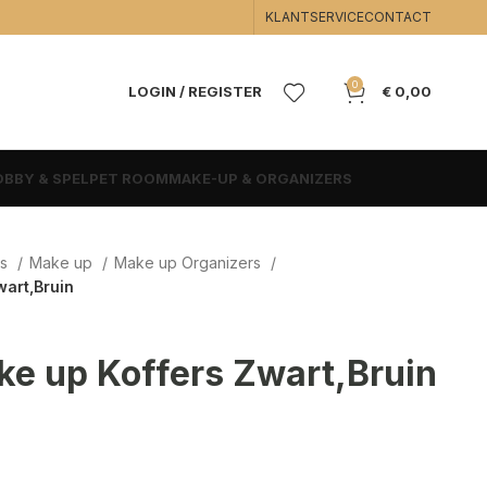
KLANTSERVICE
CONTACT
0
LOGIN / REGISTER
€
0,00
BBY & SPEL
PET ROOM
MAKE-UP & ORGANIZERS
rs
Make up
Make up Organizers
art,Bruin
e up Koffers Zwart,Bruin