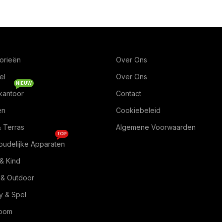
orieën
Over Ons
el
Over Ons
NIEUW
kantoor
Contact
en
Cookiebeleid
& Terras
Algemene Voorwaarden
TOP
oudelijke Apparaten
& Kind
 & Outdoor
 & Spel
Room