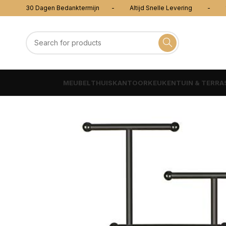
30 Dagen Bedanktermijn - Altijd Snelle Levering - 100
MEUBEL
THUISKANTOOR
KEUKEN
TUIN & TERRA