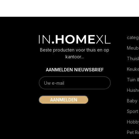
categ
Meub
Beste producten voor thuis en op
kantoor...
Thuis
Keuk
AANMELDEN NIEUWSBRIEF
Tuin 
Huish
Baby 
Sport
Hobby
Pet 