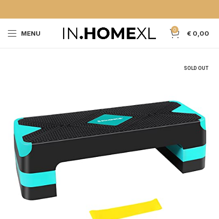
0
MENU
€
0,00
SOLD OUT