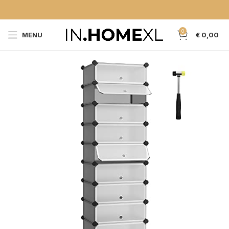
0
MENU
€
0,00