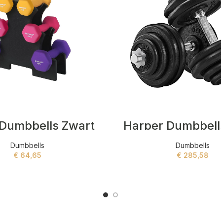
 Dumbbells Zwart
Harper Dumbbell
Dumbbells
Dumbbells
€
64,65
€
285,58
ADD TO CART
ADD TO CART