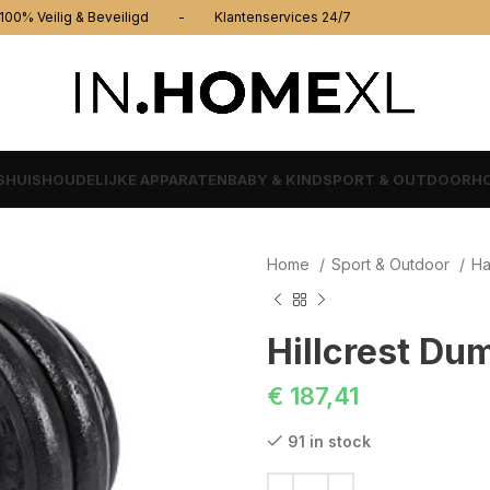
% Veilig & Beveiligd - Klantenservices 24/7
S
HUISHOUDELIJKE APPARATEN
BABY & KIND
SPORT & OUTDOOR
HO
Home
Sport & Outdoor
Ha
Hillcrest Du
€
187,41
91 in stock