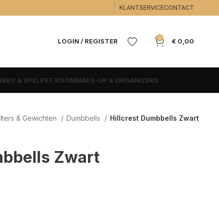
KLANTSERVICE
CONTACT
0
LOGIN / REGISTER
€
0,00
BBY & SPEL
PET ROOM
MAKE-UP & ORGANIZERS
lters & Gewichten
Dumbbells
Hillcrest Dumbbells Zwart
mbbells Zwart