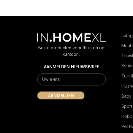
categ
Meub
Beste producten voor thuis en op
kantoor...
Thuis
Keuk
AANMELDEN NIEUWSBRIEF
Tuin 
Huish
Baby 
Sport
Hobby
Pet 