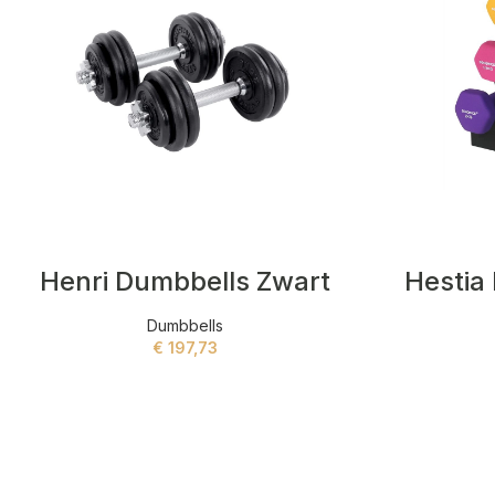
Henri Dumbbells Zwart
Hestia
Dumbbells
€
197,73
ADD TO CART