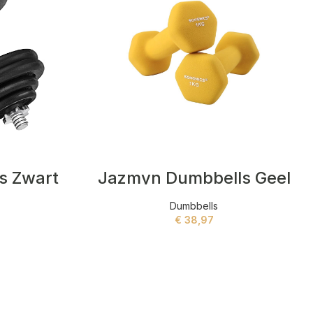
s Zwart
Jazmyn Dumbbells Geel
Dumbbells
€
38,97
ADD TO CART