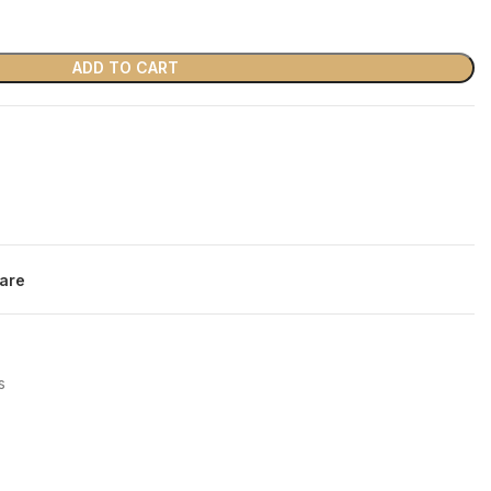
ADD TO CART
are
s