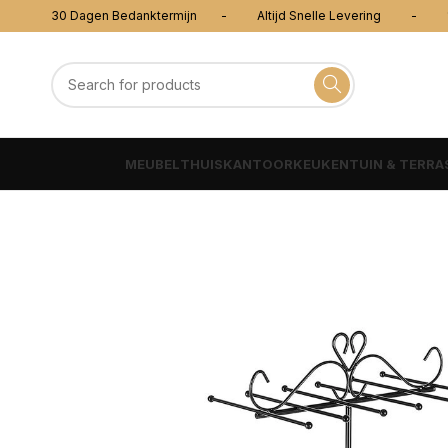
30 Dagen Bedanktermijn - Altijd Snelle Levering - 100
MEUBEL
THUISKANTOOR
KEUKEN
TUIN & TERRA