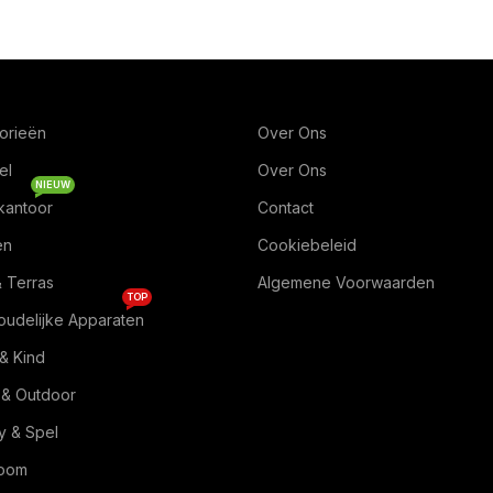
orieën
Over Ons
el
Over Ons
NIEUW
kantoor
Contact
en
Cookiebeleid
& Terras
Algemene Voorwaarden
TOP
oudelijke Apparaten
& Kind
 & Outdoor
 & Spel
Room