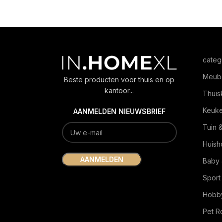
categ
Meub
Beste producten voor thuis en op
kantoor...
Thuis
Keuk
AANMELDEN NIEUWSBRIEF
Tuin 
Huish
Baby 
Sport
Hobby
Pet 