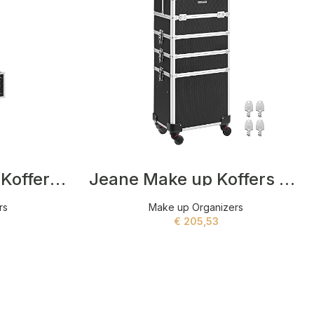
Jacques Make up Koffers Zwart
Jeane Make up Koffers Zwart
rs
Make up Organizers
€
205,53
ADD TO CART