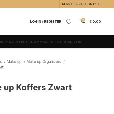
KLANTSERVICE
CONTACT
0
LOGIN / REGISTER
€
0,00
BBY & SPEL
PET ROOM
MAKE-UP & ORGANIZERS
rs
Make up
Make up Organizers
rt
 up Koffers Zwart