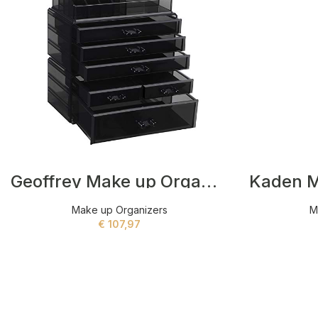
Geoffrey Make up Organizers Grijs
Make up Organizers
M
€
107,97
ADD TO CART