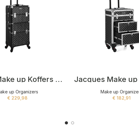
Kaden Make up Koffers Zwart
ake up Organizers
Make up Organize
€
229,98
€
182,91
ADD TO CART
ADD TO CART