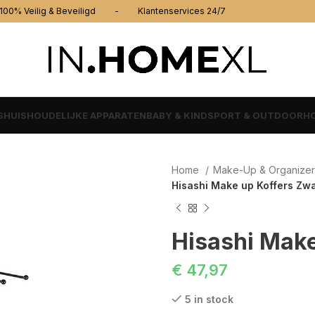
% Veilig & Beveiligd - Klantenservices 24/7
S
HUISHOUDELIJKE APPARATEN
BABY & KIND
SPORT & OUTDOOR
HO
Home
Make-Up & Organize
Hisashi Make up Koffers Zwa
Hisashi Make
€
47,97
5 in stock