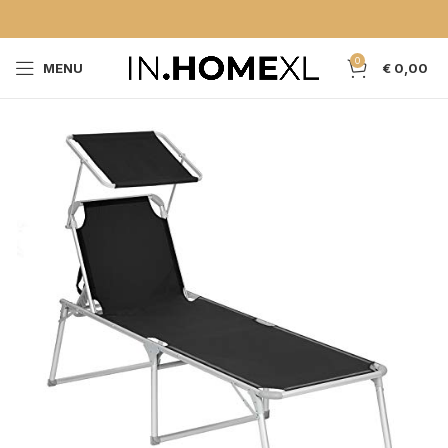
0
MENU
€
0,00