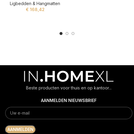
Ligbedden & Hangmatten
ADD TO CART
€
168,42
ADD TO CART
Beste producten voor thuis en op kantoor...
AANMELDEN NIEUWSBRIEF