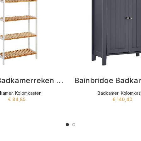
Holden Badkamerreken Wit,Beige
kamer
,
Kolomkasten
Badkamer
,
Kolomkas
€
84,85
€
140,40
ADD TO CART
ADD TO CART