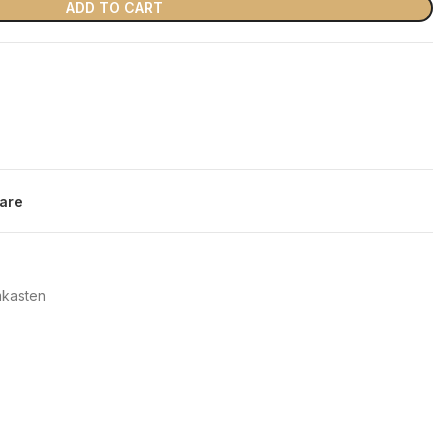
ADD TO CART
are
mkasten