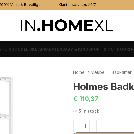
% Veilig & Beveiligd - Klantenservices 24/7
S
HUISHOUDELIJKE APPARATEN
BABY & KIND
SPORT & OUTDOOR
HO
Home
Meubel
Badkamer
Holmes Badk
€
110,37
5 in stock