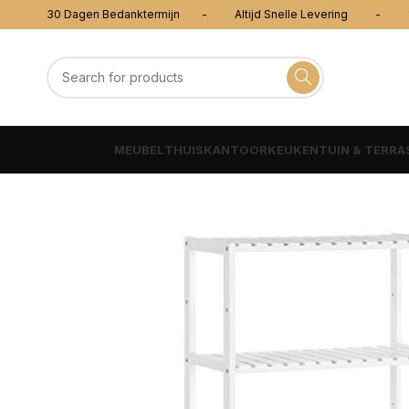
30 Dagen Bedanktermijn - Altijd Snelle Levering - 100
MEUBEL
THUISKANTOOR
KEUKEN
TUIN & TERRA