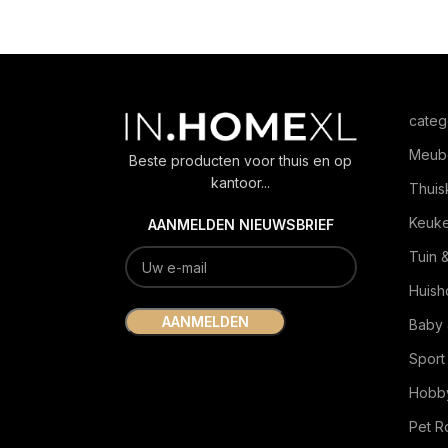
categ
Meub
Beste producten voor thuis en op
kantoor...
Thuis
Keuk
AANMELDEN NIEUWSBRIEF
Tuin 
Huish
Baby 
Sport
Hobby
Pet 