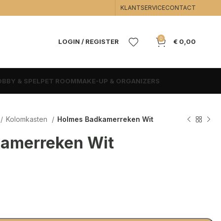
KLANTSERVICE
CONTACT
0
LOGIN / REGISTER
€
0,00
BBY & SPEL
PET ROOM
MAKE-UP & ORGANIZERS
Kolomkasten
Holmes Badkamerreken Wit
amerreken Wit