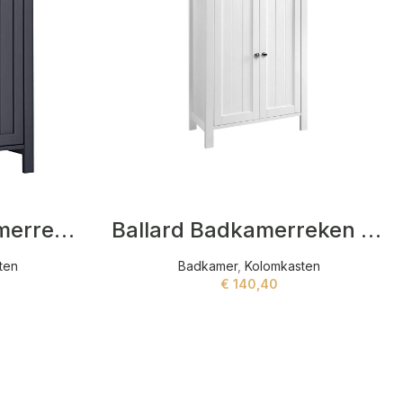
Bainbridge Badkamerreken Grijs
Ballard Badkamerreken Wit
ten
Badkamer
,
Kolomkasten
€
140,40
ADD TO CART