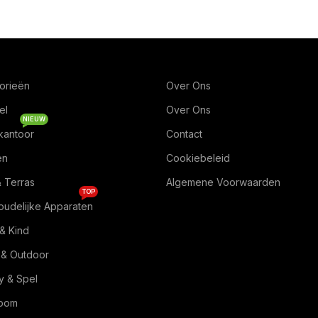
orieën
Over Ons
el
Over Ons
NIEUW
kantoor
Contact
en
Cookiebeleid
& Terras
Algemene Voorwaarden
TOP
oudelijke Apparaten
& Kind
 & Outdoor
 & Spel
Room